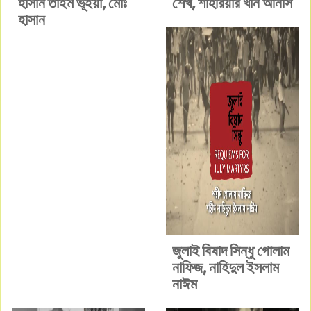
হাসান তাইম ভূঁইয়া, মোঃ
শেখ, শাহরিয়ার খান আনাস
হাসান
জুলাই বিষাদ সিন্ধু গোলাম
নাফিজ, নাহিদুল ইসলাম
নাঈম