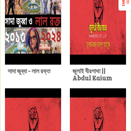
সাদা জুব্বা - লাল রক্ত
জুলাই বীরগাথা ||
Abdul Kaium