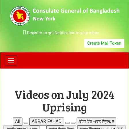
Register to get Notification in your inbox
Create Mail Token
Toggle
navigation
Videos on July 2024
Uprising
All
ABRAR FAHAD
উইল ইউ এভার স্লিপ, ম