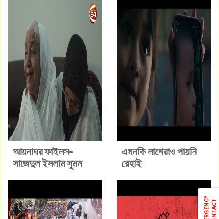
আয়নাঘর ফাইলস-
এমনকি লাশেরাও পায়নি
সাজেদুল ইসলাম সুমন
রেহাই
EMERGENCY
CONTACT