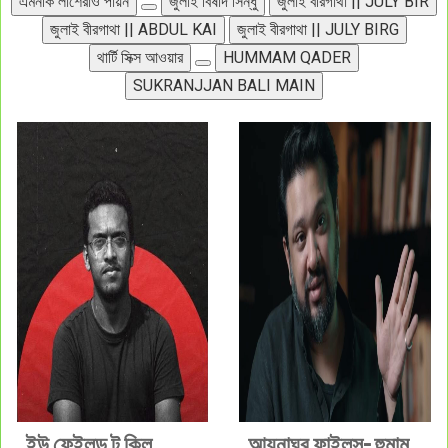
এমনকি লাশেরাও পায়ন
জুলাই বিষাদ সিন্ধু
জুলাই বীরগাথা || JULY BIR
জুলাই বীরগাথা || ABDUL KAI
জুলাই বীরগাথা || JULY BIRG
থার্টি সিক্স আওয়ার
HUMMAM QADER
SUKRANJJAN BALI MAIN
ইউ ফেইলড টু কিল
আয়নাঘর ফাইলস- হুমাম