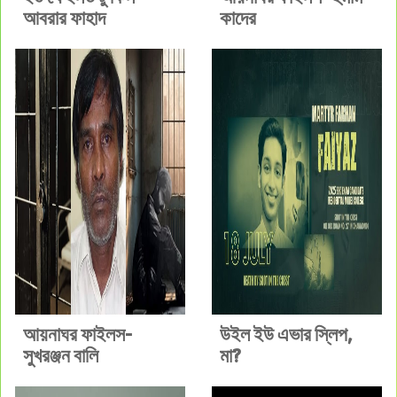
আবরার ফাহাদ
কাদের
আয়নাঘর ফাইলস-
উইল ইউ এভার স্লিপ,
সুখরঞ্জন বালি
মা?